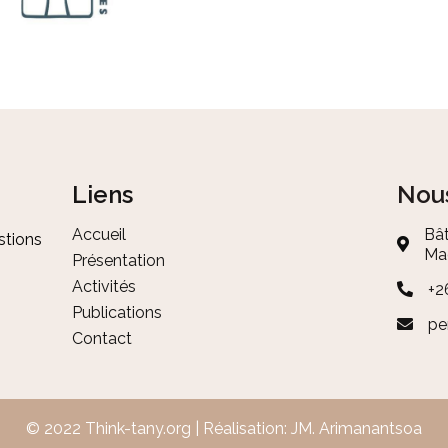
Liens
Nous
Accueil
Bât
stions
Ma
Présentation
Activités
+2
Publications
pe
Contact
© 2022 Think-tany.org | Réalisation:
JM. Arimanantsoa