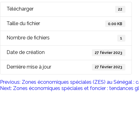
Télécharger
22
Taille du fichier
0.00 KB
Nombre de fichiers
1
Date de création
27 février 2023
Dernière mise à jour
27 février 2023
Navigation
Previous:
Zones économiques spéciales (ZES) au Sénégal : ca
Next:
Zones économiques spéciales et foncier : tendances g
de
l’article