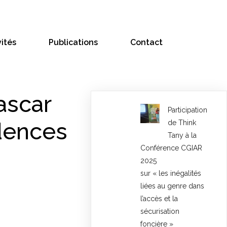
vités
Publications
Contact
ascar
Participation
idences
de Think
Tany à la
Conférence CGIAR
2025
sur « les inégalités
liées au genre dans
l’accès et la
sécurisation
foncière »